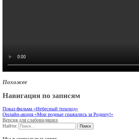
Похожее
Навигация по записям
Показ фильма «Небесный тихоход»
Онлайн-акция «Мои родные сражались за Родину!»
Версия для слабовидящих
Найти:
Мы в социальных сетях