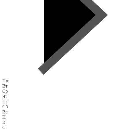
Пн
Вт
Ср
Чт
Пт
Сб
Вс
П
В
С