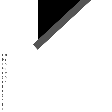
Пн
Вт
Ср
Чт
Пт
Сб
Вс
П
В
С
Ч
П
С