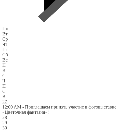
Пн
Вт
Ср
Чт
Пт
Сб
Вс
П
В
С
Ч
П
С
В
27
12:00 AM -
Приглашаем принять участие в фотовыставке
«Цветочная фантазия»!
28
29
30