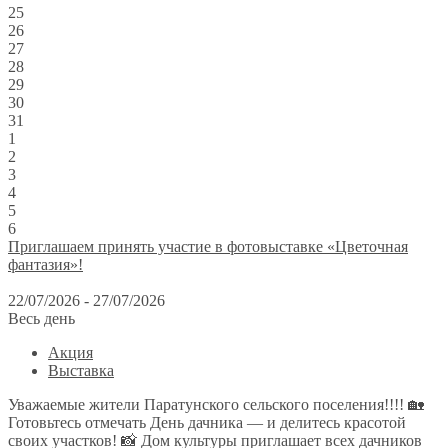
25
26
27
28
29
30
31
1
2
3
4
5
6
Приглашаем принять участие в фотовыставке «Цветочная
фантазия»!
22/07/2026 - 27/07/2026
Весь день
Акция
Выставка
Уважаемые жители Паратунского сельского поселения!!!! 🏡
Готовьтесь отмечать День дачника — и делитесь красотой
своих участков! 📸 Дом культуры приглашает всех дачников