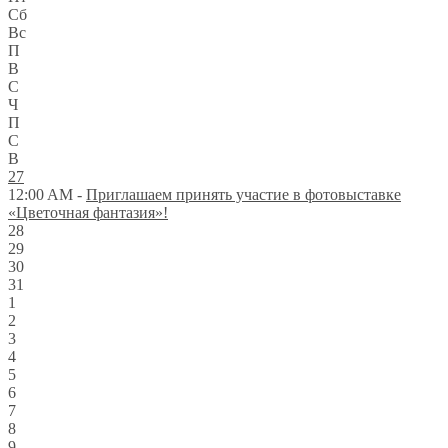
Сб
Вс
П
В
С
Ч
П
С
В
27
12:00 AM -
Приглашаем принять участие в фотовыставке
«Цветочная фантазия»!
28
29
30
31
1
2
3
4
5
6
7
8
9