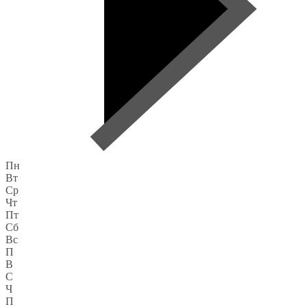
Пн
Вт
Ср
Чт
Пт
Сб
Вс
П
В
С
Ч
П