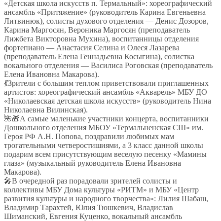
«Детская школа искусств п. Термальный»: хореографический
ансамбль «Притяжение» (руководитель Карина Евгеньевна
Литвинюк), солисты духового отделения — Денис Дозоров,
Карина Маргосян, Вероника Маргосян (преподаватель
Лижбета Викторовна Мухина), воспитанницы отделения
фортепиано — Анастасия Селина и Олеся Лазарева
(преподаватель Елена Геннадьевна Косыгина), солистка
вокального отделения — Василиса Роговская (преподаватель
Елена Ивановна Макарова).
💃Зрители с большим теплом приветствовали приглашенных
артистов: хореографический ансамбль «Акварель» МБУ ДО
«Николаевская детская школа искусств» (руководитель Нина
Николаевна Вилинская).
🌺🎁А самые маленькие участники концерта, воспитанники
Дошкольного отделения МБОУ «Термальненская СШ» им.
Героя РФ А.Н. Попова, поздравили любимых мам
трогательными четверостишиями, а 3 класс данной школы
подарим всем присутствующим веселую песенку «Мамины
глаза» (музыкальный руководитель Елена Ивановна
Макарова).
🎤В очередной раз порадовали зрителей солисты и
коллективы МБУ Дома культуры «РИТМ» и МБУ «Центр
развития культуры и народного творчества»: Лилия Шабаш,
Владимир Тарахтей, Юлия Тюшкевич, Владислав
Шиманский, Евгения Куценко, вокальный ансамбль