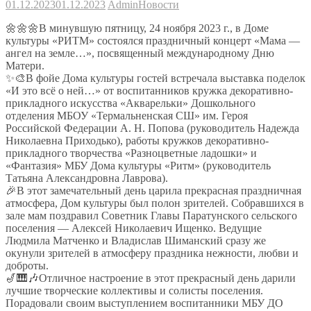
01.12.2023
01.12.2023
Admin
Новости
🌼🌼🌼В минувшую пятницу, 24 ноября 2023 г., в Доме
культуры «РИТМ» состоялся праздничный концерт «Мама —
ангел на земле…», посвященный международному Дню
Матери.
✨🎨В фойе Дома культуры гостей встречала выставка поделок
«И это всё о ней…» от воспитанников кружка декоративно-
прикладного искусства «Акварельки» Дошкольного
отделения МБОУ «Термальненская СШ» им. Героя
Российской Федерации А. Н. Попова (руководитель Надежда
Николаевна Приходько), работы кружков декоративно-
прикладного творчества «Разноцветные ладошки» и
«Фантазия» МБУ Дома культуры «Ритм» (руководитель
Татьяна Александровна Лаврова).
🎉В этот замечательный день царила прекрасная праздничная
атмосфера, Дом культуры был полон зрителей. Собравшихся в
зале мам поздравил Советник Главы Паратунского сельского
поселения — Алексей Николаевич Ищенко. Ведущие
Людмила Матченко и Владислав Шиманский сразу же
окунули зрителей в атмосферу праздника нежности, любви и
доброты.
🎷🎹🎶Отличное настроение в этот прекрасный день дарили
лучшие творческие коллективы и солисты поселения.
Порадовали своим выступлением воспитанники МБУ ДО