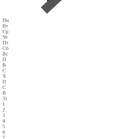
Пн
Вт
Ср
Чт
Пт
Сб
Вс
П
В
С
Ч
П
С
В
31
1
2
3
4
5
6
7