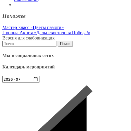
Похожее
Навигация
Мастер-класс «Цветы памяти»
Прошла Акция «Дальневосточная Победа!»
по
Версия для слабовидящих
записям
Найти:
Мы в социальных сетях
Календарь мероприятий