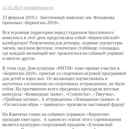
11.03.2019
Admin
Новости
23 февраля 2019 г. биатлонный комплекс им. Фатьянова
принимал «Берингию-2019».
Вся огромная территория перед стадионом биатлонного
комплекса в этот день представляла собой «берингийский»
калейдоскоп! Развлечения для детворы, ледяные скульптуры
лаечек, миллион фотозон, этническое стойбище, площадка,
где каждый желающий мог прокатиться на собачьей упряжке
и многое другое.
В этом году Дом культуры «РИТМ» тоже принял участие в
«Берингии-2019», приехав со спортивно-игровой программой
для детей и взрослых. От желающих поучаствовать в
шуточных состязаниях на спортивных аттракционах, не было
отбоя. На протяжении всего праздника проходили веселые
конкурсы: «Командные лыжи», «Сумоисты», «Тянучка»,
«Тройные штаны». А аттракционы «Лошадиные скачки» и
«Гигантская обувь + памперсы» произвели настоящий фурор!
На Камчатке гонки на собачьих упряжках «Берингия»
проходят ежегодно. А одним из этапов этого соревнования
является культурно-спортивный праздник «Елизовский