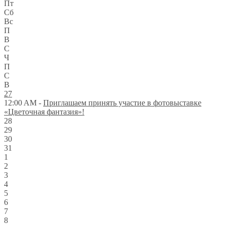
Пт
Сб
Вс
П
В
С
Ч
П
С
В
27
12:00 AM -
Приглашаем принять участие в фотовыставке
«Цветочная фантазия»!
28
29
30
31
1
2
3
4
5
6
7
8