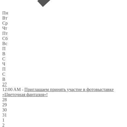
Пн
Вт
Ср
Чт
Пт
Сб
Вс
П
В
С
Ч
П
С
В
27
12:00 AM -
Приглашаем принять участие в фотовыставке
«Цветочная фантазия»!
28
29
30
31
1
2