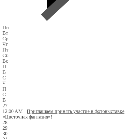
Пн
Вт
Ср
Чт
Пт
Сб
Вс
П
В
С
Ч
П
С
В
27
12:00 AM -
Приглашаем принять участие в фотовыставке
«Цветочная фантазия»!
28
29
30