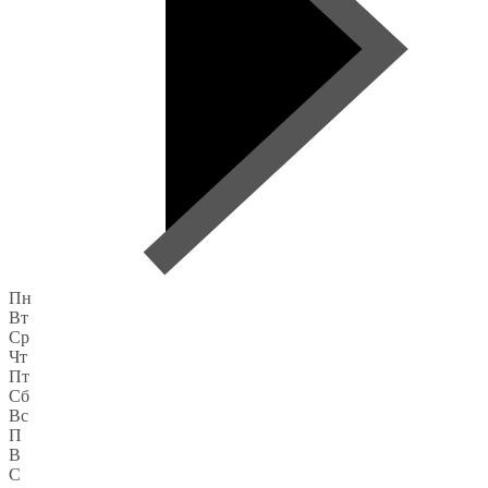
Пн
Вт
Ср
Чт
Пт
Сб
Вс
П
В
С