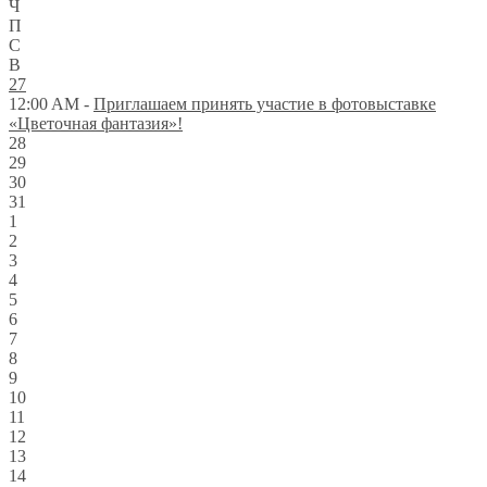
Ч
П
С
В
27
12:00 AM -
Приглашаем принять участие в фотовыставке
«Цветочная фантазия»!
28
29
30
31
1
2
3
4
5
6
7
8
9
10
11
12
13
14