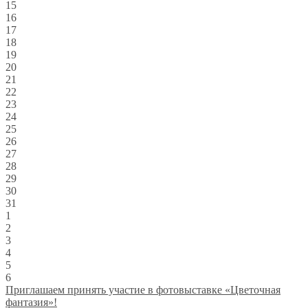
15
16
17
18
19
20
21
22
23
24
25
26
27
28
29
30
31
1
2
3
4
5
6
Приглашаем принять участие в фотовыставке «Цветочная
фантазия»!