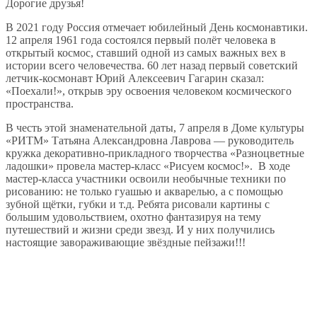
Дорогие друзья!
В 2021 году Россия отмечает юбилейный День космонавтики.
12 апреля 1961 года состоялся первый полёт человека в
открытый космос, ставший одной из самых важных вех в
истории всего человечества. 60 лет назад первый советский
летчик-космонавт Юрий Алексеевич Гагарин сказал:
«Поехали!», открыв эру освоения человеком космического
пространства.
В честь этой знаменательной даты, 7 апреля в Доме культуры
«РИТМ» Татьяна Александровна Лаврова — руководитель
кружка декоративно-прикладного творчества «Разноцветные
ладошки» провела мастер-класс «Рисуем космос!». В ходе
мастер-класса участники освоили необычные техники по
рисованию: не только гуашью и акварелью, а с помощью
зубной щётки, губки и т.д. Ребята рисовали картины с
большим удовольствием, охотно фантазируя на тему
путешествий и жизни среди звезд. И у них получились
настоящие завораживающие звёздные пейзажи!!!