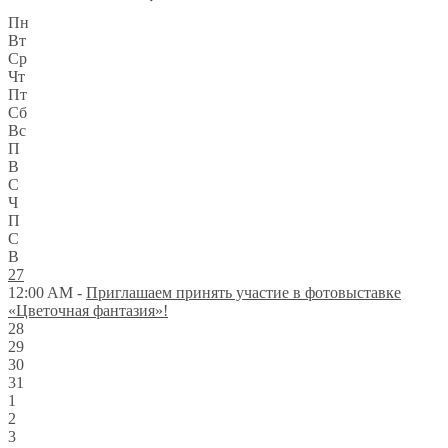
Пн
Вт
Ср
Чт
Пт
Сб
Вс
П
В
С
Ч
П
С
В
27
12:00 AM -
Приглашаем принять участие в фотовыставке
«Цветочная фантазия»!
28
29
30
31
1
2
3