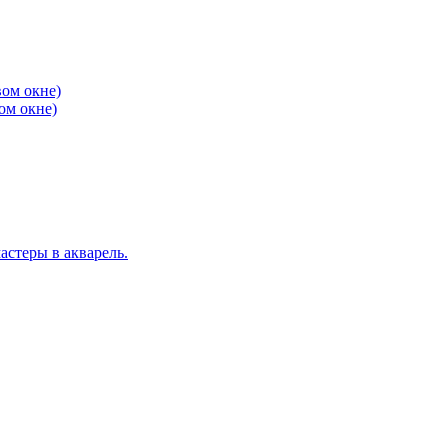
вом окне)
ом окне)
стеры в акварель.