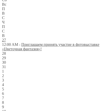
Вс
П
В
С
Ч
П
С
В
27
12:00 AM -
Приглашаем принять участие в фотовыставке
«Цветочная фантазия»!
28
29
30
31
1
2
3
4
5
6
7
8
9