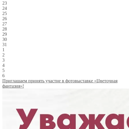
23
24
25
26
27
28
29
30
31
1
2
3
4
5
6
Приглашаем принять участие в фотовыставке «Цветочная
фантазия»!