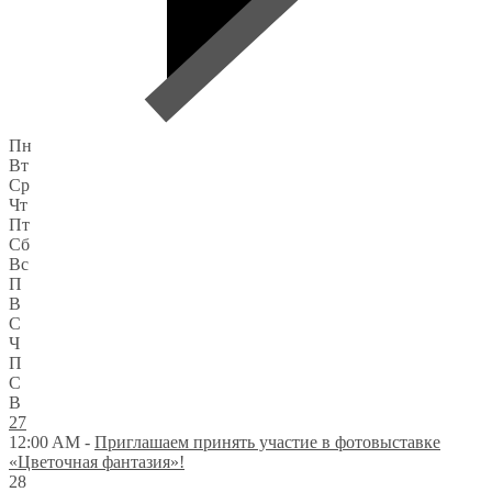
Пн
Вт
Ср
Чт
Пт
Сб
Вс
П
В
С
Ч
П
С
В
27
12:00 AM -
Приглашаем принять участие в фотовыставке
«Цветочная фантазия»!
28