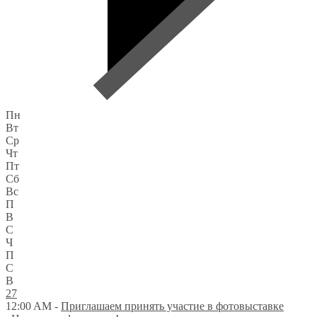
Пн
Вт
Ср
Чт
Пт
Сб
Вс
П
В
С
Ч
П
С
В
27
12:00 AM -
Приглашаем принять участие в фотовыставке