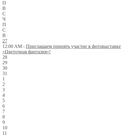
П
В
С
Ч
П
С
В
27
12:00 AM -
Приглашаем принять участие в фотовыставке
«Цветочная фантазия»!
28
29
30
31
1
2
3
4
5
6
7
8
9
10
11