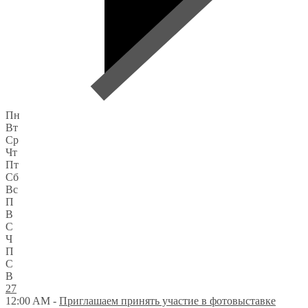
Пн
Вт
Ср
Чт
Пт
Сб
Вс
П
В
С
Ч
П
С
В
27
12:00 AM -
Приглашаем принять участие в фотовыставке