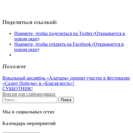
Поделиться ссылкой:
Нажмите, чтобы поделиться на Twitter (Открывается в
новом окне)
Нажмите, чтобы открыть на Facebook (Открывается в
новом окне)
Похожее
Навигация
Вокальный ансамбль «Алатырь» принял участие в фестивалях
«Салют Победы» и «Благая весть»!
по
СУББОТНИК!
записям
Версия для слабовидящих
Найти:
Мы в социальных сетях
Календарь мероприятий