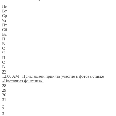
Пн
Вт
Ср
Чт
Пт
Сб
Вс
П
В
С
Ч
П
С
В
27
12:00 AM -
Приглашаем принять участие в фотовыставке
«Цветочная фантазия»!
28
29
30
31
1
2
3