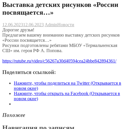
Выставка детских рисунков «России
посвящается…»
12.06.2023
12.06.2023
Admin
Новости
Дорогие друзья!
Предлагаем вашему вниманию выставку детских рисунков
«России посвящается…»
Рисунки подготовлены ребятами МБОУ «Термальненская
СШ» им. героя РФ А. Попова.
https://rutube.ru/video/c56267a30d40594cea24bbe842894361/
Поделиться ссылкой:
Нажмите, чтобы поделиться на Twitter (Открывается в
новом окне)
Нажмите, чтобы открыть на Facebook (Открывается в
новом окне)
Похожее
Навигация по записям