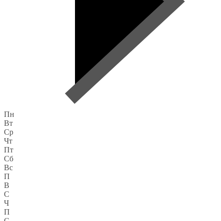
Пн
Вт
Ср
Чт
Пт
Сб
Вс
П
В
С
Ч
П
С