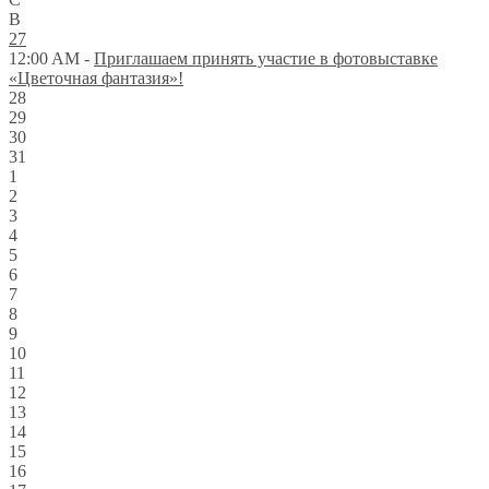
В
27
12:00 AM -
Приглашаем принять участие в фотовыставке
«Цветочная фантазия»!
28
29
30
31
1
2
3
4
5
6
7
8
9
10
11
12
13
14
15
16