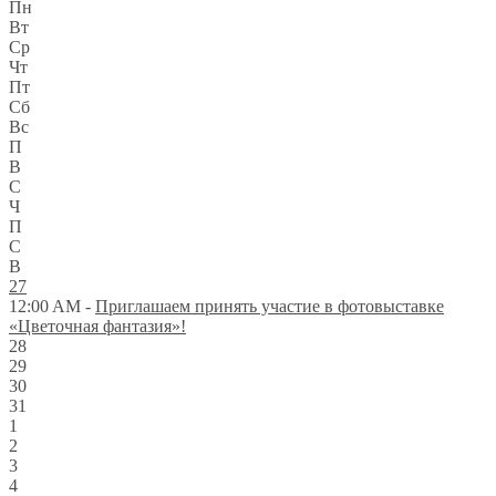
Пн
Вт
Ср
Чт
Пт
Сб
Вс
П
В
С
Ч
П
С
В
27
12:00 AM -
Приглашаем принять участие в фотовыставке
«Цветочная фантазия»!
28
29
30
31
1
2
3
4