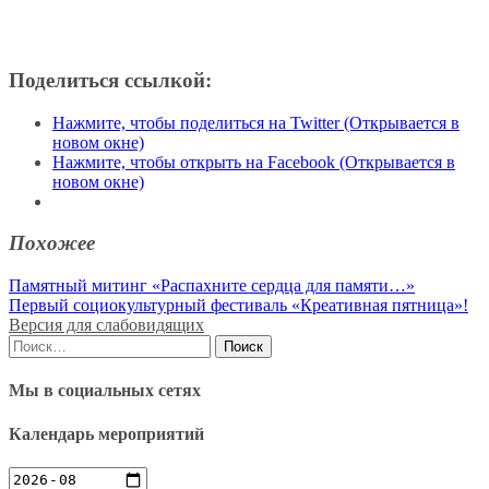
Поделиться ссылкой:
Нажмите, чтобы поделиться на Twitter (Открывается в
новом окне)
Нажмите, чтобы открыть на Facebook (Открывается в
новом окне)
Похожее
Навигация
Памятный митинг «Распахните сердца для памяти…»
Первый социокультурный фестиваль «Креативная пятница»!
по
Версия для слабовидящих
записям
Найти:
Мы в социальных сетях
Календарь мероприятий