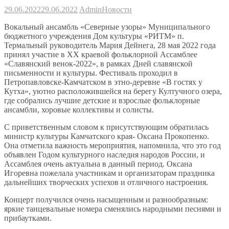
29.06.2022
29.06.2022
Admin
Новости
Вокальный ансамбль «Северные узоры» Муниципального
бюджетного учреждения Дом культуры «РИТМ» п.
Термальный руководитель Мария Дейнега, 28 мая 2022 года
принял участие в XX краевой фольклорной Ассамблее
«Славянский венок-2022», в рамках Дней славянской
письменности и культуры. Фестиваль проходил в
Петропавловске-Камчатском в этно-деревне «В гостях у
Кутха», уютно расположившейся на берегу Култучного озера,
где собрались лучшие детские и взрослые фольклорные
ансамбли, хоровые коллективы и солисты.
С приветственным словом к присутствующим обратилась
министр культуры Камчатского края- Оксана Прокопенко.
Она отметила важность мероприятия, напомнила, что это год
объявлен Годом культурного наследия народов России, и
Ассамблея очень актуальна в данный период. Оксана
Игоревна пожелала участникам и организаторам праздника
дальнейших творческих успехов и отличного настроения.
Концерт получился очень насыщенным и разнообразным:
яркие танцевальные номера сменялись народными песнями и
прибаутками.