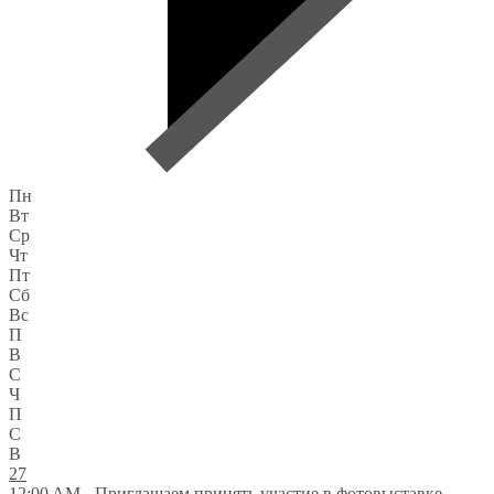
Пн
Вт
Ср
Чт
Пт
Сб
Вс
П
В
С
Ч
П
С
В
27
12:00 AM -
Приглашаем принять участие в фотовыставке